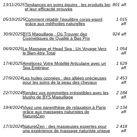
13/11/2025
Tendances en soins équins : les produits bio
801 aff.
et leur efficacité prouvée
05/10/2025
Comment rétablir l'équilibre corps-esprit
1 015
grâce aux méthodes naturelles
aff.
30/9/2025
BYS Maquillage : Où Trouver des
924 aff.
Cosmétiques de Qualité à Bas Prix
06/9/2025
Le Massage et Head Spa : Un Voyage Vers
1 054
le Bien-être Total
aff.
17/4/2025
Améliorez Votre Mobilité Articulaire avec un
1 629
Spa Extérieur
aff.
27/9/2024
Les huiles ozonées : des alliées précieuses
2 453
pour les soins de la peau des chevaux
aff.
22/7/2024
Rendez vos pommettes irrésistibles avec les
2 184
blushs de BYS Maquillage
aff.
19/4/2024
Vivez une parenthèse de relaxation à Paris
2 134
grâce aux massages naturistes de
aff.
NaturetZen
17/3/2024
NaturetZen : des masseuses expertes pour
2 418
une expérience de massage naturiste unique
aff.