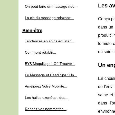
Les av
On peut faire un massage nue...
La clé du massage relaxant:...
Conçu pou
dans un 
Bien-être
produit 
Tendances en soins équins :...
formule c
un soin c
Comment rétablir...
BYS Maquillage : Où Trouver...
Un eng
Le Massage et Head Spa : Un...
En choisi
Améliorez Votre Mobilité...
de l'envi
saine et
Les huiles ozonées : des...
dans l'o
Rendez vos pommettes...
environne