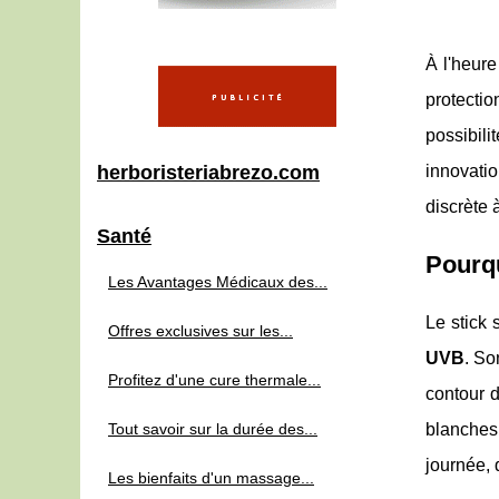
À l'heure
protecti
possibil
herboristeriabrezo.com
innovatio
discrète 
Santé
Pourqu
Les Avantages Médicaux des...
Le stick 
Offres exclusives sur les...
UVB
. So
Profitez d'une cure thermale...
contour d
Tout savoir sur la durée des...
blanches 
journée, 
Les bienfaits d'un massage...