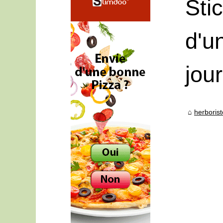
Sti
d'u
jou
herboris