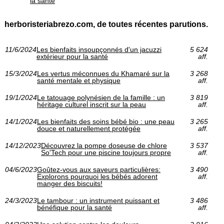
la santé
herboristeriabrezo.com, de toutes récentes parutions.
11/6/2024
Les bienfaits insoupçonnés d'un jacuzzi
5 624
extérieur pour la santé
aff.
15/3/2024
Les vertus méconnues du Khamaré sur la
3 268
santé mentale et physique
aff.
19/1/2024
Le tatouage polynésien de la famille : un
3 819
héritage culturel inscrit sur la peau
aff.
14/1/2024
Les bienfaits des soins bébé bio : une peau
3 265
douce et naturellement protégée
aff.
14/12/2023
Découvrez la pompe doseuse de chlore
3 537
So'Tech pour une piscine toujours propre
aff.
04/6/2023
Goûtez-vous aux saveurs particulières:
3 490
Explorons pourquoi les bébés adorent
aff.
manger des biscuits!
24/3/2023
Le tambour : un instrument puissant et
3 486
bénéfique pour la santé
aff.