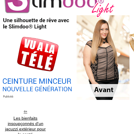
Les bienfaits
insoupçonnés d'un
jacuzzi extérieur pour