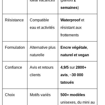
idéal vacances
(parfois
2
semaines
)
Résistance
Compatible
Waterproof
et
eau et activités
résistant aux
frottements
Formulation
Alternative plus
Encre végétale
,
naturelle
naturel et vegan
Confiance
Avis et retours
4,9/5
sur
2800+
clients
avis
, ~
30 000
tatoués
Choix
Motifs variés
500+ modèles
unisexes, du mini au