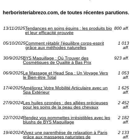
herboristeriabrezo.com, de toutes récentes parutions.
13/11/2025
Tendances en soins équins : les produits bio
800 aff.
et leur efficacité prouvée
05/10/2025
Comment rétablir l'équilibre corps-esprit
1 013
grâce aux méthodes naturelles
aff.
30/9/2025
BYS Maquillage : Où Trouver des
923 aff.
Cosmétiques de Qualité à Bas Prix
06/9/2025
Le Massage et Head Spa : Un Voyage Vers
1 053
le Bien-être Total
aff.
17/4/2025
Améliorez Votre Mobilité Articulaire avec un
1 625
Spa Extérieur
aff.
27/9/2024
Les huiles ozonées : des alliées précieuses
2 452
pour les soins de la peau des chevaux
aff.
22/7/2024
Rendez vos pommettes irrésistibles avec les
2 182
blushs de BYS Maquillage
aff.
19/4/2024
Vivez une parenthèse de relaxation à Paris
2 133
grâce aux massages naturistes de
aff.